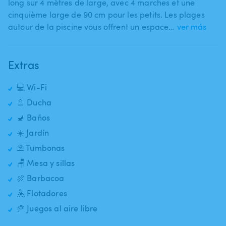
long sur 4 mètres de large​,​ avec 4 marches et une
cinquième large de 90 cm pour les petits. Les plages
autour de la piscine vous offrent un espace…
ver más
Extras
💻 Wi-Fi
🚿 Ducha
🚽 Baños
☀️ Jardín
⛱️ Tumbonas
🪑 Mesa y sillas
🍖 Barbacoa
🤽 Flotadores
🥏 Juegos al aire libre