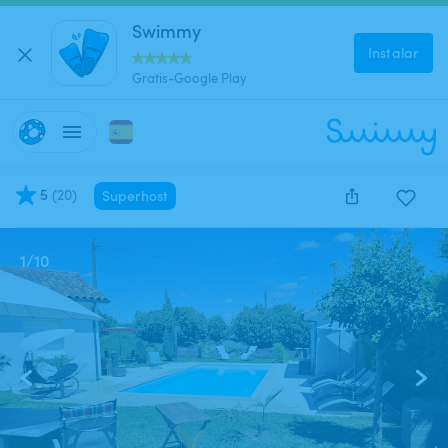
Swimmy
Instalar
Gratis-Google Play
5
(
20
)
Superhost
1
/
10