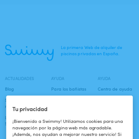
La primera Web de alquiler de
piscinas privadas en España.
ACTUALIDADES
AYUDA
AYUDA
Blog
Para los bañistas
Centro de ayuda
Swimmy en los
Para los
Condiciones de
medios
propietarios
uso
Tu privacidad
La aventura
Alquilar mi
Política de
¡Bienvenido a Swimmy! Utilizamos cookies para una
Swimmy
piscina
confidencialidad
navegación por la página web más agradable.
¡Además, nos ayudan a mejorar nuestro servicio! Si
¿Cómo funciona?
Aviso legal