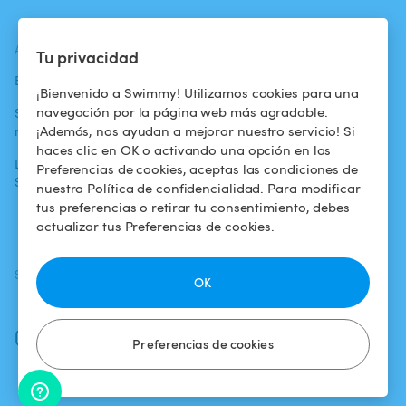
ACTUALIDADES
AYUDA
AYUDA
Tu privacidad
Blog
Para los bañistas
Centro de ayuda
¡Bienvenido a Swimmy! Utilizamos cookies para una
navegación por la página web más agradable.
Swimmy en los
Para los
Condiciones de
¡Además, nos ayudan a mejorar nuestro servicio! Si
medios
propietarios
uso
haces clic en OK o activando una opción en las
La aventura
Alquilar mi
Política de
Preferencias de cookies, aceptas las condiciones de
Swimmy
piscina
confidencialidad
nuestra Política de confidencialidad. Para modificar
tus preferencias o retirar tu consentimiento, debes
¿Cómo funciona?
Aviso legal
actualizar tus Preferencias de cookies.
SÍGUENOS
DESCARGAR LA APP
OK
Facebook
Instagram
Preferencias de cookies