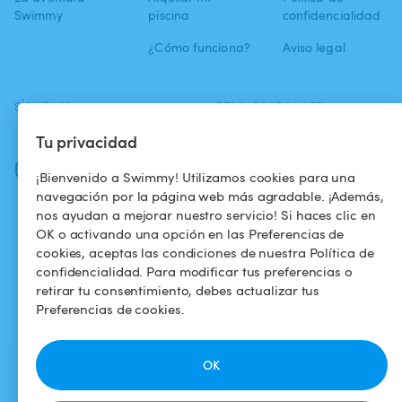
Swimmy
piscina
confidencialidad
¿Cómo funciona?
Aviso legal
SÍGUENOS
DESCARGAR LA APP
Facebook
Tu privacidad
Instagram
¡Bienvenido a Swimmy! Utilizamos cookies para una
navegación por la página web más agradable. ¡Además,
nos ayudan a mejorar nuestro servicio! Si haces clic en
OK o activando una opción en las Preferencias de
cookies, aceptas las condiciones de nuestra Política de
confidencialidad. Para modificar tus preferencias o
retirar tu consentimiento, debes actualizar tus
Preferencias de cookies.
OK