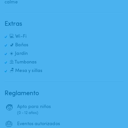
calme
Extras
💻 Wi-Fi
🚽 Baños
☀️ Jardín
⛱️ Tumbonas
🪑 Mesa y sillas
Reglamento
🧒
Apto para niños
(0 - 12 años)
🎂
Eventos autorizados