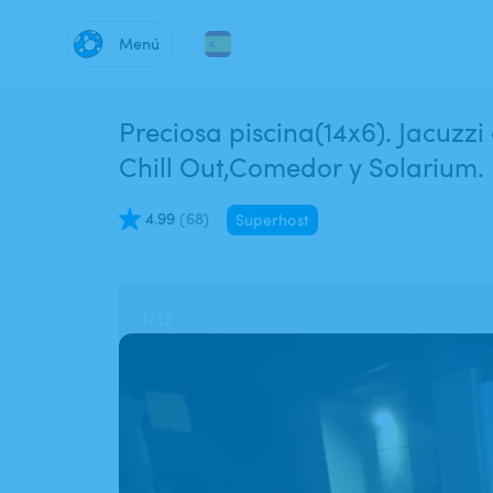
Menú
Preciosa piscina(14x6). Jacuzzi
Chill Out,Comedor y Solariu
4.99
(
68
)
Superhost
1
/
12