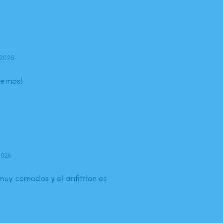
 2026
remos!
2025
uy comodos y el anfitrion es