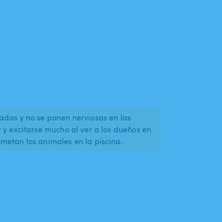
adas y no se ponen nerviosas en las
 y excitarse mucho al ver a los dueños en
metan los animales en la piscina.