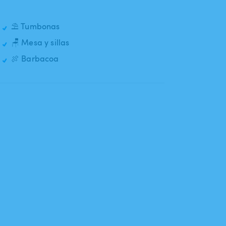
⛱️ Tumbonas
🪑 Mesa y sillas
🍖 Barbacoa