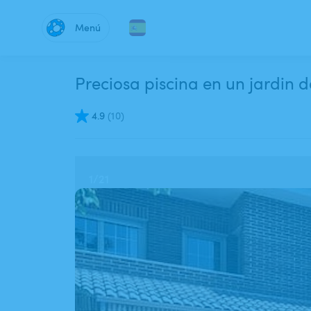
Menú
Preciosa piscina en un jardin 
4.9
(
10
)
1
/
21