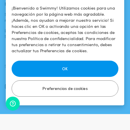
Blog
Para los bañistas
Centro de ayuda
¡Bienvenido a Swimmy! Utilizamos cookies para una
navegación por la página web más agradable.
Swimmy en los
Para los
Condiciones de
¡Además, nos ayudan a mejorar nuestro servicio! Si
medios
propietarios
uso
haces clic en OK o activando una opción en las
La aventura
Alquilar mi
Política de
Preferencias de cookies, aceptas las condiciones de
Swimmy
piscina
confidencialidad
nuestra Política de confidencialidad. Para modificar
tus preferencias o retirar tu consentimiento, debes
¿Cómo funciona?
Aviso legal
actualizar tus Preferencias de cookies.
SÍGUENOS
DESCARGAR LA APP
OK
Facebook
Instagram
Preferencias de cookies