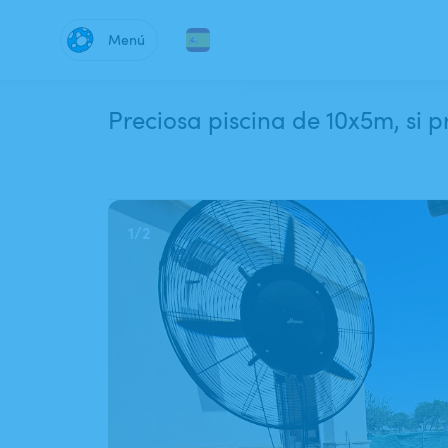
Menú
Preciosa piscina de 10x5m, si p
1
/
2