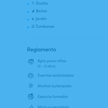
🚿 Ducha
🚽 Baños
☀️ Jardín
⛱️ Tumbonas
Reglamento
🧒
Apto para niños
(0 - 12 años)
🎂
Eventos autorizados
🥂
Alcohol autorizado
🚭
Espacio fumador
🎶
Música permitida