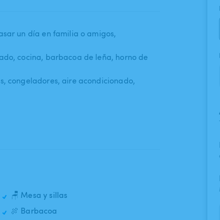
sar un día en familia o amigos​,​
do​,​ cocina​,​ barbacoa de leña​,​ horno de
,​ congeladores​,​ aire acondicionado​,​
🪑 Mesa y sillas
🍖 Barbacoa