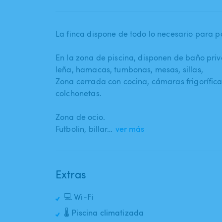
La finca dispone de todo lo necesario para pa
En la zona de piscina​,​ disponen de baño priva
leña​,​ hamacas​,​ tumbonas​,​ mesas​,​ sillas​,​
Zona cerrada con cocina​,​ cámaras frigoríficas​
colchonetas.
Zona de ocio.
Futbolin​,​ billar…
ver más
Extras
💻 Wi-Fi
🌡️ Piscina climatizada