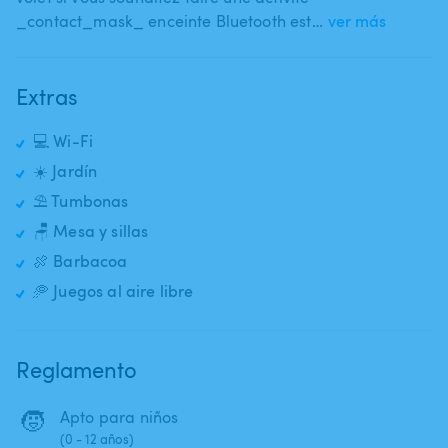
_contact_mask_ enceinte Bluetooth est…
ver más
Extras
💻 Wi-Fi
☀️ Jardín
⛱️ Tumbonas
🪑 Mesa y sillas
🍖 Barbacoa
🥏 Juegos al aire libre
Reglamento
🧒
Apto para niños
(0 - 12 años)