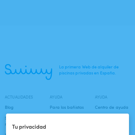
La primera Web de alquiler de
piscinas privadas en España.
ACTUALIDADES
AYUDA
AYUDA
Blog
Para los bañistas
Centro de ayuda
Swimmy en los
Para los
Condiciones de
medios
propietarios
uso
Tu privacidad
La aventura
Alquilar mi
Política de