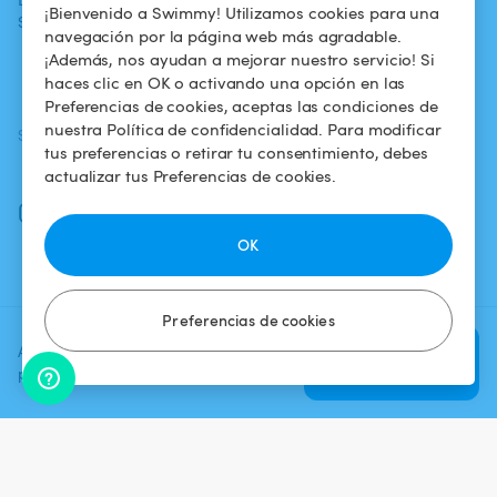
¡Bienvenido a Swimmy! Utilizamos cookies para una
Swimmy
piscina
confidencialidad
navegación por la página web más agradable.
¡Además, nos ayudan a mejorar nuestro servicio! Si
¿Cómo funciona?
Aviso legal
haces clic en OK o activando una opción en las
Preferencias de cookies, aceptas las condiciones de
nuestra Política de confidencialidad. Para modificar
SÍGUENOS
DESCARGAR LA APP
tus preferencias o retirar tu consentimiento, debes
Facebook
actualizar tus Preferencias de cookies.
Instagram
OK
Preferencias de cookies
Agrega una fecha y un horario
Verificar
para ver el precio
disponibilidad