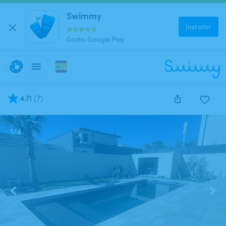
Swimmy
Instalar
Gratis-Google Play
4.71
(
7
)
1
/
4