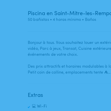
Piscina en Saint-Mitre-les-Remp
50 bañistas
• 4 horas mínimo
• Baños
Bonjour à tous. Vous souhaitez louer un extérie
vidéo​,​ Parc à jeux​,​ Transat​,​ Cuisine extérieu
événements de votre choix.
Des prix attractifs et horaires modulables à 
Petit coin de colline​,​ emplacements tente ⛺…
Extras
💻 Wi-Fi