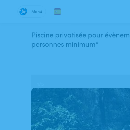
Menú
Piscine privatisée pour évèneme
personnes minimum*
1
/
5