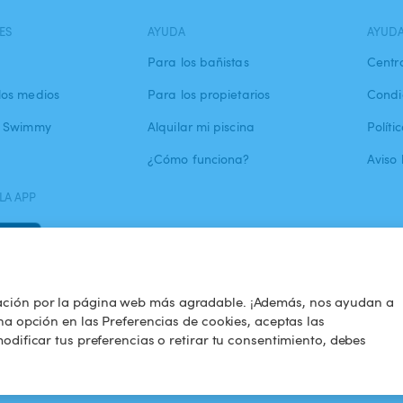
ES
AYUDA
AYUD
Para los bañistas
Centr
los medios
Para los propietarios
Condi
a Swimmy
Alquilar mi piscina
Políti
¿Cómo funciona?
Aviso 
LA APP
ación por la página web más agradable. ¡Además, nos ayudan a
na opción en las Preferencias de cookies, aceptas las
odificar tus preferencias o retirar tu consentimiento, debes