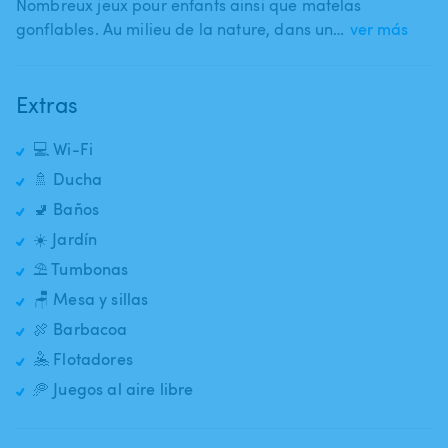
Nombreux jeux pour enfants ainsi que matelas
gonflables. Au milieu de la nature​,​ dans un…
ver más
Extras
💻 Wi-Fi
🚿 Ducha
🚽 Baños
☀️ Jardín
⛱️ Tumbonas
🪑 Mesa y sillas
🍖 Barbacoa
🤽 Flotadores
🥏 Juegos al aire libre