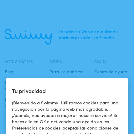
La primera Web de alquiler de
piscinas privadas en España.
ACTUALIDADES
AYUDA
AYUDA
Blog
Para los bañistas
Centro de ayuda
Swimmy en los
Para los
Condiciones de
medios
propietarios
uso
Tu privacidad
La aventura
Alquilar mi
Política de
¡Bienvenido a Swimmy! Utilizamos cookies para una
Swimmy
piscina
confidencialidad
navegación por la página web más agradable.
¡Además, nos ayudan a mejorar nuestro servicio! Si
¿Cómo funciona?
Aviso legal
haces clic en OK o activando una opción en las
Preferencias de cookies, aceptas las condiciones de