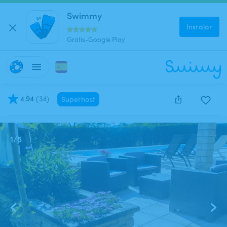
Swimmy
Instalar
Gratis-Google Play
4.94
(
34
)
Superhost
Este anuncio está cerrado y no se puede reservar.
1
/
5