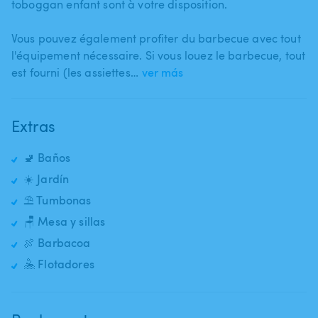
toboggan enfant sont à votre disposition.
Vous pouvez également profiter du barbecue avec tout
l'équipement nécessaire. Si vous louez le barbecue​,​ tout
est fourni (les assiettes​…
ver más
Extras
🚽 Baños
☀️ Jardín
⛱️ Tumbonas
🪑 Mesa y sillas
🍖 Barbacoa
🤽 Flotadores