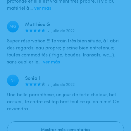
profonde et elle est vraiment très propre. Il y a du
matériel à…
ver más
Matthieu G
MG
•
julio de 2022
Super réservation !!! Terrain très bien située, à l abri
des regards; eau propre; piscine bien entretenue;
toutes commodités ( frigo, bouées, transats, wc...),
sans oublier le…
ver más
Sonia I
SI
•
julio de 2022
Une belle paranthese, un jour de forte chaleur, bel
accueil, le cadre est top bref tout ce qu on aime! On
reviendra.
Mostrar más comentarios