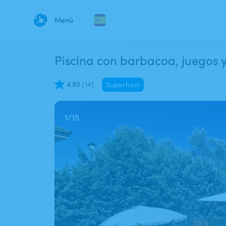
Menú
Piscina con barbacoa, juegos y
4.93
(
14
)
Superhost
1
/
15