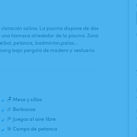
 cloración salina. La piscina dispone de dos
y una hamaca alrededor de la piscina. Zona
l​,​ petanca​,​ badminton​,​palas...
pong bajo pergola de madera y vestuario
🪑 Mesa y sillas
🍖 Barbacoa
🥏 Juegos al aire libre
🎯 Campo de petanca