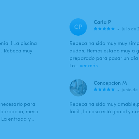
Carla P
CP
•
julio de 
ial ! La piscina
Rebeca ha sido muy muy simpá
o . Rebeca muy
dudas. Hemos estado muy a gu
preparado para pasar un día i
Lo…
ver más
Concepcion M
•
junio de
 necesario para
Rebeca ha sido muy amable,pu
, barbacoa, mesa
fácil , la casa está genial y n
. La entrada y…