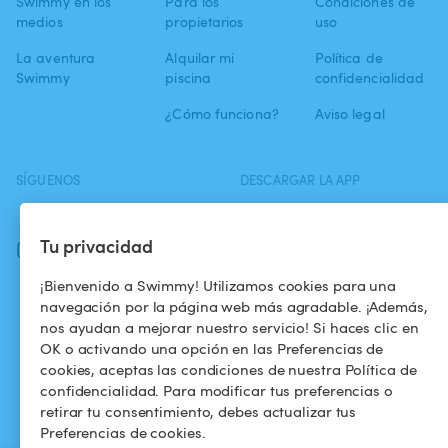
Swimmy en los
Para los
Condiciones de
medios
propietarios
uso
La aventura
Alquilar mi
Política de
Swimmy
piscina
confidencialidad
¿Cómo funciona?
Aviso legal
SÍGUENOS
DESCARGAR LA APP
Facebook
Tu privacidad
Instagram
¡Bienvenido a Swimmy! Utilizamos cookies para una
navegación por la página web más agradable. ¡Además,
nos ayudan a mejorar nuestro servicio! Si haces clic en
OK o activando una opción en las Preferencias de
cookies, aceptas las condiciones de nuestra Política de
confidencialidad. Para modificar tus preferencias o
retirar tu consentimiento, debes actualizar tus
Preferencias de cookies.