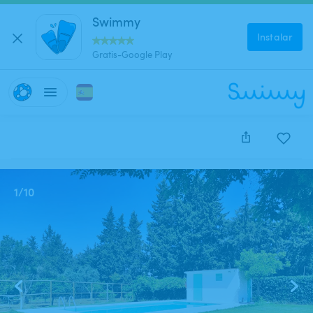
Swimmy
Instalar
Gratis-Google Play
Este anuncio está cerrado y no se puede reservar.
1
/
10