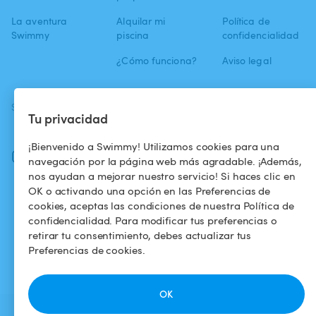
La aventura
Alquilar mi
Política de
Swimmy
piscina
confidencialidad
¿Cómo funciona?
Aviso legal
SÍGUENOS
DESCARGAR LA APP
Tu privacidad
Facebook
¡Bienvenido a Swimmy! Utilizamos cookies para una
Instagram
navegación por la página web más agradable. ¡Además,
nos ayudan a mejorar nuestro servicio! Si haces clic en
OK o activando una opción en las Preferencias de
cookies, aceptas las condiciones de nuestra Política de
confidencialidad. Para modificar tus preferencias o
retirar tu consentimiento, debes actualizar tus
Preferencias de cookies.
OK