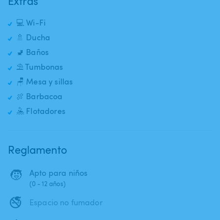
Extras
💻 Wi-Fi
🚿 Ducha
🚽 Baños
⛱️ Tumbonas
🪑 Mesa y sillas
🍖 Barbacoa
🤽 Flotadores
Reglamento
🧒
Apto para niños
(0 - 12 años)
🚭
Espacio no fumador