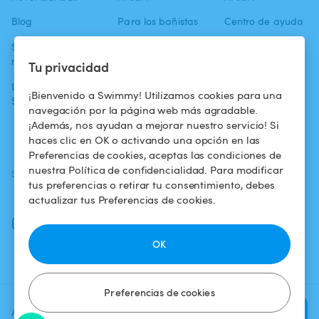
Blog
Para los bañistas
Centro de ayuda
Swimmy en los
Para los
Condiciones de
medios
propietarios
uso
Tu privacidad
La aventura
Alquilar mi
Política de
¡Bienvenido a Swimmy! Utilizamos cookies para una
Swimmy
piscina
confidencialidad
navegación por la página web más agradable.
¡Además, nos ayudan a mejorar nuestro servicio! Si
¿Cómo funciona?
Aviso legal
haces clic en OK o activando una opción en las
Preferencias de cookies, aceptas las condiciones de
nuestra Política de confidencialidad. Para modificar
SÍGUENOS
DESCARGAR LA APP
tus preferencias o retirar tu consentimiento, debes
Facebook
actualizar tus Preferencias de cookies.
Instagram
OK
Preferencias de cookies
Agrega una fecha y un horario
Verificar