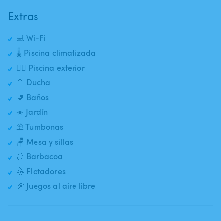
Extras
💻 Wi-Fi
🌡️ Piscina climatizada
🏊‍♂️ Piscina exterior
🚿 Ducha
🚽 Baños
☀️ Jardín
⛱️ Tumbonas
🪑 Mesa y sillas
🍖 Barbacoa
🤽 Flotadores
🥏 Juegos al aire libre