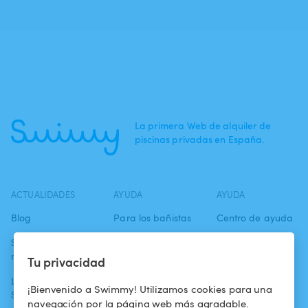
La primera Web de alquiler de
piscinas privadas en España.
ACTUALIDADES
AYUDA
AYUDA
Blog
Para los bañistas
Centro de ayuda
Swimmy en los
Para los
Condiciones de
medios
propietarios
uso
Tu privacidad
La aventura
Alquilar mi
Política de
¡Bienvenido a Swimmy! Utilizamos cookies para una
Swimmy
piscina
confidencialidad
navegación por la página web más agradable.