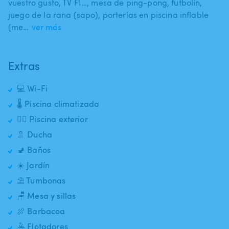
vuestro gusto​,​ TV F1…​,​ mesa de ping-pong​,​ futbolín​,​
juego de la rana (sapo)​,​ porterías en piscina inflable
(me…
ver más
Extras
💻 Wi-Fi
🌡️ Piscina climatizada
🏊‍♂️ Piscina exterior
🚿 Ducha
🚽 Baños
☀️ Jardín
⛱️ Tumbonas
🪑 Mesa y sillas
🍖 Barbacoa
🤽 Flotadores