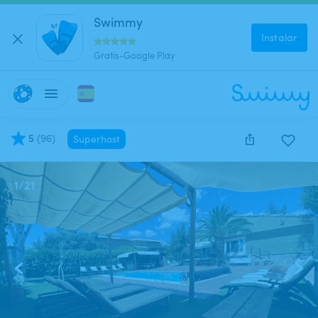
Swimmy
Instalar
Gratis-Google Play
5
(
96
)
Superhost
1
/
21