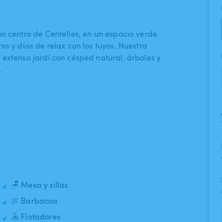
o centro de Centelles​,​ en un espacio verde
tros y días de relax con los tuyos. Nuestra
extenso jardí con césped natural​,​ árboles y
.
🪑 Mesa y sillas
🍖 Barbacoa
🤽 Flotadores