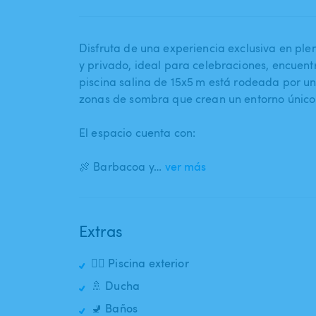
Disfruta de una experiencia exclusiva en plen
y privado​,​ ideal para celebraciones​,​ encuen
piscina salina de 15x5 m está rodeada por un 
zonas de sombra que crean un entorno único
El espacio cuenta con:
🍖 Barbacoa y…
ver más
Extras
🏊‍♂️ Piscina exterior
🚿 Ducha
🚽 Baños