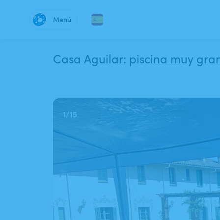
Menú
Casa Aguilar: piscina
1
/
15