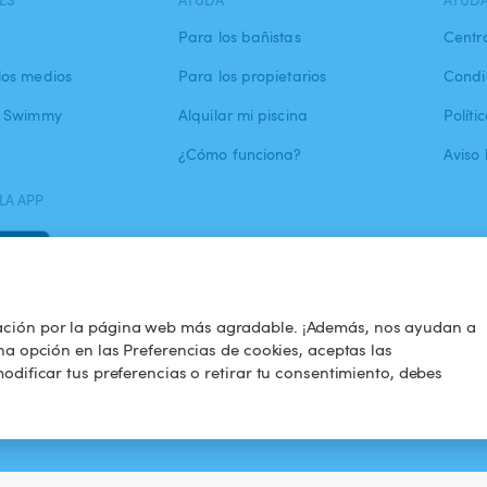
ES
AYUDA
AYUD
Para los bañistas
Centr
los medios
Para los propietarios
Condi
a Swimmy
Alquilar mi piscina
Políti
¿Cómo funciona?
Aviso 
LA APP
ación por la página web más agradable. ¡Además, nos ayudan a
na opción en las Preferencias de cookies, aceptas las
odificar tus preferencias o retirar tu consentimiento, debes