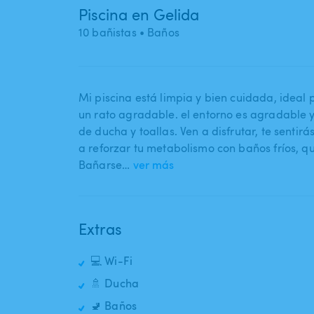
Piscina en Gelida
10 bañistas
• Baños
Mi piscina está limpia y bien cuidada​,​ idea
un rato agradable. el entorno es agradable 
de ducha y toallas. Ven a disfrutar​,​ te sent
a reforzar tu metabolismo con baños fríos​,​ q
Bañarse…
ver más
Extras
💻 Wi-Fi
🚿 Ducha
🚽 Baños