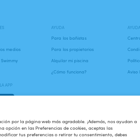
ES
AYUDA
AYUD
Para los bañistas
Centr
los medios
Para los propietarios
Condi
a Swimmy
Alquilar mi piscina
Políti
¿Cómo funciona?
Aviso 
LA APP
ación por la página web más agradable. ¡Además, nos ayudan a
na opción en las Preferencias de cookies, aceptas las
odificar tus preferencias o retirar tu consentimiento, debes