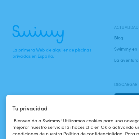
ACTUALIDAD
Blog
Swimmy en 
La primera Web de alquiler de piscinas
privadas en España.
La aventur
DESCARGAR 
Tu privacidad
¡Bienvenido a Swimmy! Utilizamos cookies para una naveg
mejorar nuestro servicio! Si haces clic en OK o activando u
condiciones de nuestra Política de confidencialidad. Para m