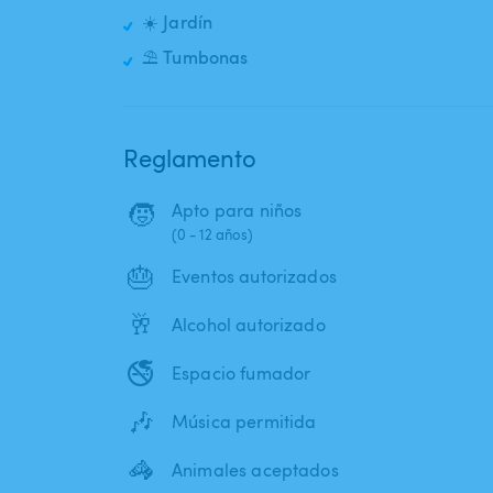
☀️ Jardín
⛱️ Tumbonas
Reglamento
🧒
Apto para niños
(0 - 12 años)
🎂
Eventos autorizados
🥂
Alcohol autorizado
🚭
Espacio fumador
🎶
Música permitida
🦓
Animales aceptados