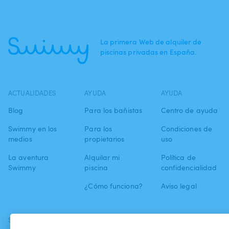
La primera Web de alquiler de
piscinas privadas en España.
ACTUALIDADES
AYUDA
AYUDA
Blog
Para los bañistas
Centro de ayuda
Swimmy en los
Para los
Condiciones de
medios
propietarios
uso
La aventura
Alquilar mi
Política de
Swimmy
piscina
confidencialidad
¿Cómo funciona?
Aviso legal
SÍGUENOS
DESCARGAR LA APP