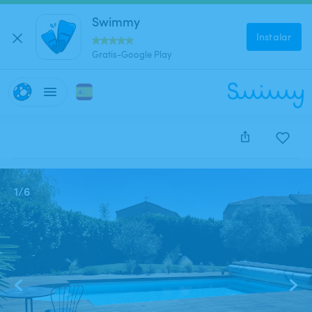
Swimmy
Instalar
Gratis-Google Play
Este anuncio está cerrado y no se puede reservar.
1
/
6