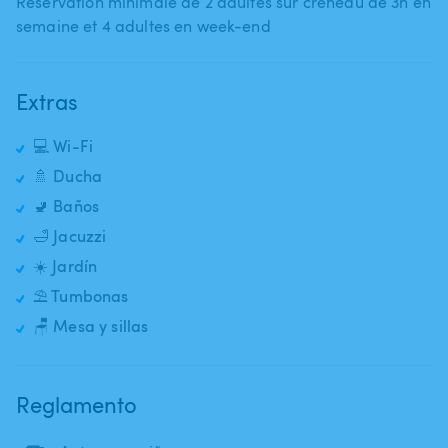
Réservation minimale de 2 adultes sur créneau de 3h en
semaine et 4 adultes en week-end
Extras
💻 Wi-Fi
🚿 Ducha
🚽 Baños
🛁 Jacuzzi
☀️ Jardín
⛱️ Tumbonas
🪑 Mesa y sillas
Reglamento