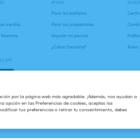
ES
AYUDA
AYUD
Para los bañistas
Centr
los medios
Para los propietarios
Condi
a Swimmy
Alquilar mi piscina
Políti
¿Cómo funciona?
Aviso 
LA APP
ación por la página web más agradable. ¡Además, nos ayudan a
na opción en las Preferencias de cookies, aceptas las
odificar tus preferencias o retirar tu consentimiento, debes