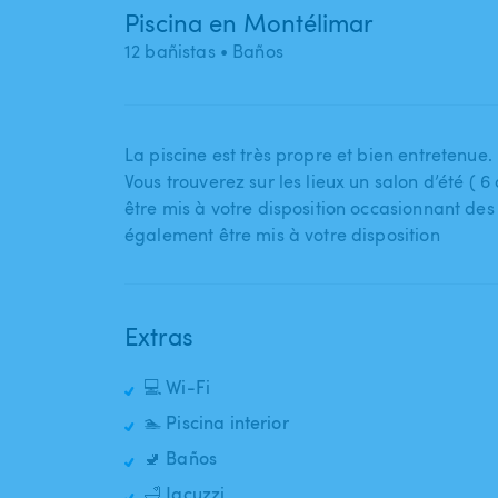
Piscina en Montélimar
12 bañistas
• Baños
La piscine est très propre et bien entretenue.
Vous trouverez sur les lieux un salon d’été ( 6
être mis à votre disposition occasionnant de
également être mis à votre disposition
Extras
💻 Wi-Fi
🏊 Piscina interior
🚽 Baños
🛁 Jacuzzi