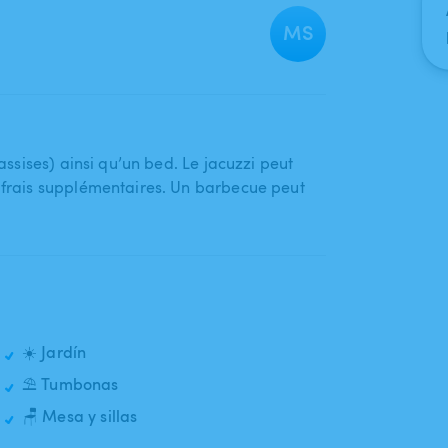
MS
 assises) ainsi qu’un bed. Le jacuzzi peut
s frais supplémentaires. Un barbecue peut
☀️ Jardín
⛱️ Tumbonas
🪑 Mesa y sillas