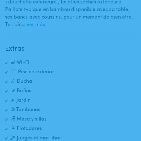
) douchette exterieure ​,​ toilettes seches exterieure.
Paillote typique en bambou disponible avec​ sa​ table​​,​​
ses bancs avec coussins​,​ pour un moment de bien être.
Terrain…
ver más
Extras
💻 Wi-Fi
🏊‍♂️ Piscina exterior
🚿 Ducha
🚽 Baños
☀️ Jardín
⛱️ Tumbonas
🪑 Mesa y sillas
🤽 Flotadores
🥏 Juegos al aire libre