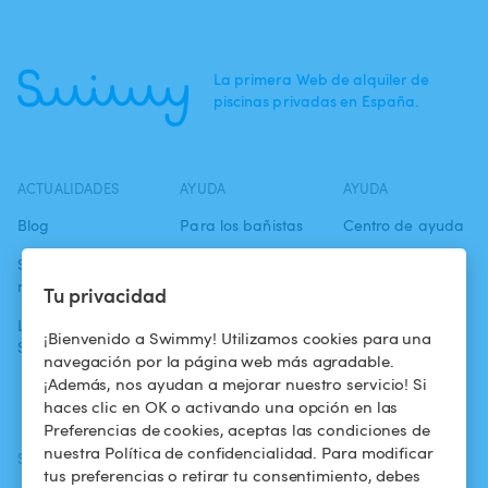
La primera Web de alquiler de
piscinas privadas en España.
ACTUALIDADES
AYUDA
AYUDA
Blog
Para los bañistas
Centro de ayuda
Swimmy en los
Para los
Condiciones de
medios
propietarios
uso
Tu privacidad
La aventura
Alquilar mi
Política de
¡Bienvenido a Swimmy! Utilizamos cookies para una
Swimmy
piscina
confidencialidad
navegación por la página web más agradable.
¡Además, nos ayudan a mejorar nuestro servicio! Si
¿Cómo funciona?
Aviso legal
haces clic en OK o activando una opción en las
Preferencias de cookies, aceptas las condiciones de
nuestra Política de confidencialidad. Para modificar
SÍGUENOS
DESCARGAR LA APP
tus preferencias o retirar tu consentimiento, debes