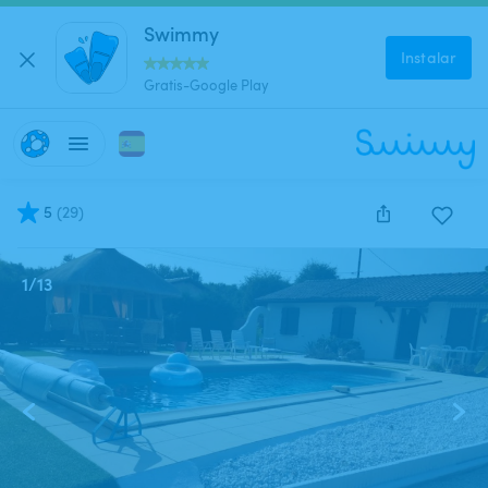
Swimmy
Instalar
Gratis-Google Play
5
(
29
)
1
/
13