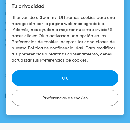
ACTUALIDADES
AYUDA
AYUDA
Tu privacidad
Blog
Para los bañistas
Centro de ayuda
¡Bienvenido a Swimmy! Utilizamos cookies para una
navegación por la página web más agradable.
Swimmy en los
Para los
Condiciones de
¡Además, nos ayudan a mejorar nuestro servicio! Si
medios
propietarios
uso
haces clic en OK o activando una opción en las
La aventura
Alquilar mi
Política de
Preferencias de cookies, aceptas las condiciones de
Swimmy
piscina
confidencialidad
nuestra Política de confidencialidad. Para modificar
tus preferencias o retirar tu consentimiento, debes
¿Cómo funciona?
Aviso legal
actualizar tus Preferencias de cookies.
SÍGUENOS
DESCARGAR LA APP
OK
Facebook
Instagram
Preferencias de cookies