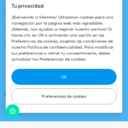
ACTUALIDADES
AYUDA
AYUDA
Tu privacidad
Blog
Para los bañistas
Centro de ayuda
¡Bienvenido a Swimmy! Utilizamos cookies para una
navegación por la página web más agradable.
Swimmy en los
Para los
Condiciones de
¡Además, nos ayudan a mejorar nuestro servicio! Si
medios
propietarios
uso
haces clic en OK o activando una opción en las
La aventura
Alquilar mi
Política de
Preferencias de cookies, aceptas las condiciones de
Swimmy
piscina
confidencialidad
nuestra Política de confidencialidad. Para modificar
tus preferencias o retirar tu consentimiento, debes
¿Cómo funciona?
Aviso legal
actualizar tus Preferencias de cookies.
SÍGUENOS
DESCARGAR LA APP
OK
Facebook
Instagram
Preferencias de cookies