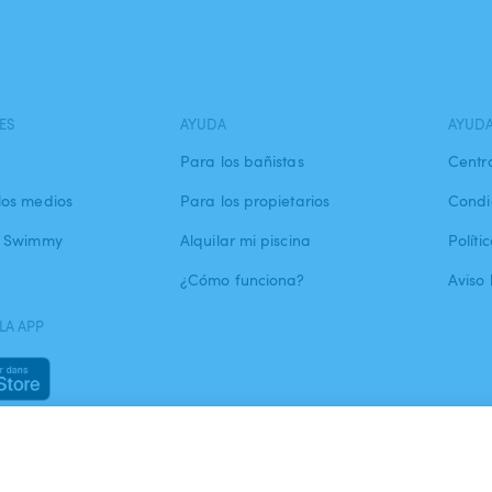
ES
AYUDA
AYUD
Para los bañistas
Centr
los medios
Para los propietarios
Condi
a Swimmy
Alquilar mi piscina
Políti
¿Cómo funciona?
Aviso 
LA APP