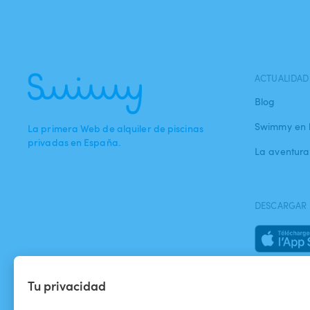
ACTUALIDAD
Blog
Swimmy en 
La primera Web de alquiler de piscinas
privadas en España.
La aventur
DESCARGAR 
Tu privacidad