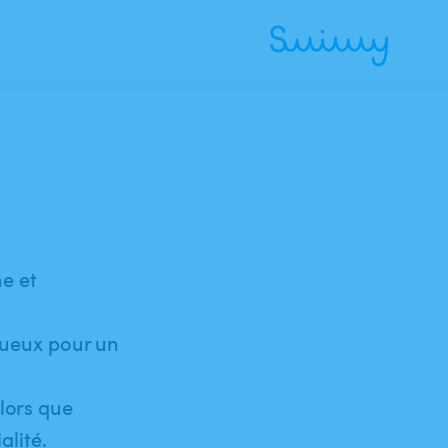
e et
ctueux pour un
 lors que
alité.