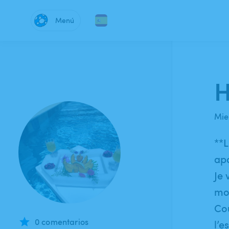
Menú
H
Mie
**L
apa
Je 
mo
Cou
0 comentarios
l’e