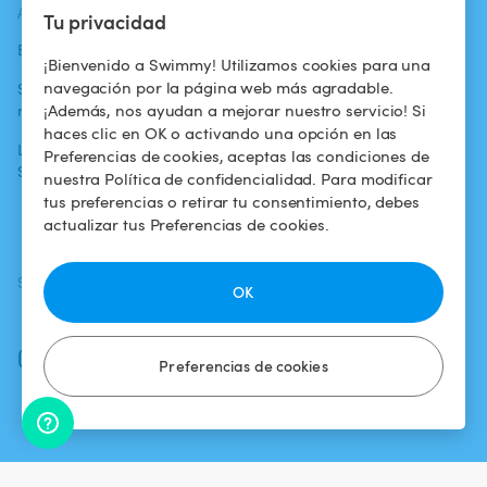
ACTUALIDADES
AYUDA
AYUDA
Tu privacidad
Blog
Para los bañistas
Centro de ayuda
¡Bienvenido a Swimmy! Utilizamos cookies para una
navegación por la página web más agradable.
Swimmy en los
Para los
Condiciones de
¡Además, nos ayudan a mejorar nuestro servicio! Si
medios
propietarios
uso
haces clic en OK o activando una opción en las
La aventura
Alquilar mi
Política de
Preferencias de cookies, aceptas las condiciones de
Swimmy
piscina
confidencialidad
nuestra Política de confidencialidad. Para modificar
tus preferencias o retirar tu consentimiento, debes
¿Cómo funciona?
Aviso legal
actualizar tus Preferencias de cookies.
SÍGUENOS
DESCARGAR LA APP
OK
Facebook
Instagram
Preferencias de cookies