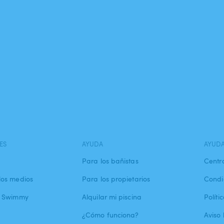
ES
AYUDA
AYUD
Para los bañistas
Centr
los medios
Para los propietarios
Condi
a Swimmy
Alquilar mi piscina
Políti
¿Cómo funciona?
Aviso 