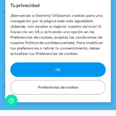
ACTUALIDADES
AYUDA
AYUDA
Tu privacidad
Blog
Para los bañistas
Centro de ayuda
¡Bienvenido a Swimmy! Utilizamos cookies para una
navegación por la página web más agradable.
Swimmy en los
Para los
Condiciones de
¡Además, nos ayudan a mejorar nuestro servicio! Si
medios
propietarios
uso
haces clic en OK o activando una opción en las
La aventura
Alquilar mi
Política de
Preferencias de cookies, aceptas las condiciones de
Swimmy
piscina
confidencialidad
nuestra Política de confidencialidad. Para modificar
tus preferencias o retirar tu consentimiento, debes
¿Cómo funciona?
Aviso legal
actualizar tus Preferencias de cookies.
SÍGUENOS
DESCARGAR LA APP
OK
Facebook
Instagram
Preferencias de cookies