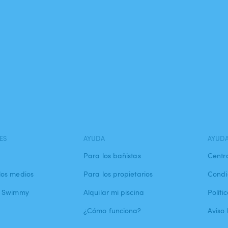
ES
AYUDA
AYUD
Para los bañistas
Centr
los medios
Para los propietarios
Condi
a Swimmy
Alquilar mi piscina
Políti
¿Cómo funciona?
Aviso 