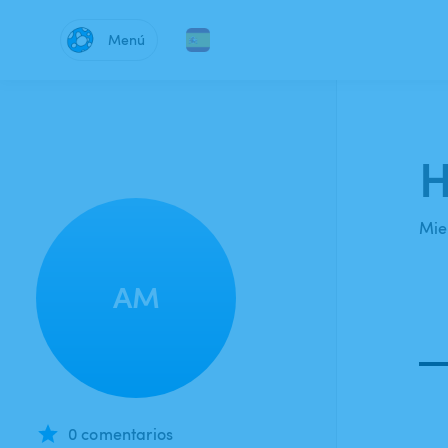
Menú
H
Mie
AM
0 comentarios