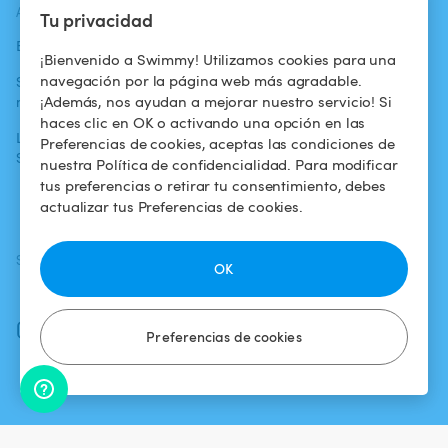
ACTUALIDADES
AYUDA
AYUDA
Tu privacidad
Blog
Para los bañistas
Centro de ayuda
¡Bienvenido a Swimmy! Utilizamos cookies para una
navegación por la página web más agradable.
Swimmy en los
Para los
Condiciones de
¡Además, nos ayudan a mejorar nuestro servicio! Si
medios
propietarios
uso
haces clic en OK o activando una opción en las
La aventura
Alquilar mi
Política de
Preferencias de cookies, aceptas las condiciones de
Swimmy
piscina
confidencialidad
nuestra Política de confidencialidad. Para modificar
tus preferencias o retirar tu consentimiento, debes
¿Cómo funciona?
Aviso legal
actualizar tus Preferencias de cookies.
SÍGUENOS
DESCARGAR LA APP
OK
Facebook
Instagram
Preferencias de cookies