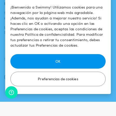
Blog
Para los bañistas
Centro de ayuda
¡Bienvenido a Swimmy! Utilizamos cookies para una
navegación por la página web más agradable.
Swimmy en los
Para los
Condiciones de
¡Además, nos ayudan a mejorar nuestro servicio! Si
medios
propietarios
uso
haces clic en OK o activando una opción en las
La aventura
Alquilar mi
Política de
Preferencias de cookies, aceptas las condiciones de
Swimmy
piscina
confidencialidad
nuestra Política de confidencialidad. Para modificar
tus preferencias o retirar tu consentimiento, debes
¿Cómo funciona?
Aviso legal
actualizar tus Preferencias de cookies.
SÍGUENOS
DESCARGAR LA APP
OK
Facebook
Instagram
Preferencias de cookies