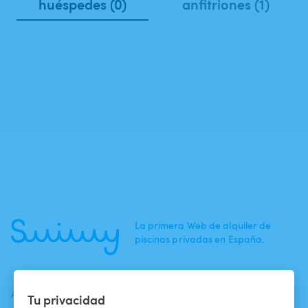
huéspedes (0)
anfitriones (1)
La primera Web de alquiler de
piscinas privadas en España.
ACTUALIDADES
AYUDA
AYUDA
Tu privacidad