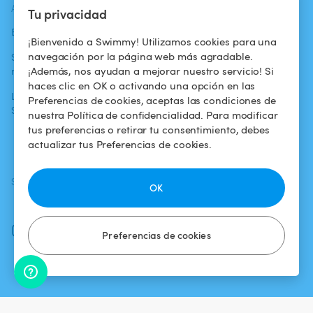
ACTUALIDADES
AYUDA
AYUDA
Tu privacidad
Blog
Para los bañistas
Centro de ayuda
¡Bienvenido a Swimmy! Utilizamos cookies para una
navegación por la página web más agradable.
Swimmy en los
Para los
Condiciones de
¡Además, nos ayudan a mejorar nuestro servicio! Si
medios
propietarios
uso
haces clic en OK o activando una opción en las
La aventura
Alquilar mi
Política de
Preferencias de cookies, aceptas las condiciones de
Swimmy
piscina
confidencialidad
nuestra Política de confidencialidad. Para modificar
tus preferencias o retirar tu consentimiento, debes
¿Cómo funciona?
Aviso legal
actualizar tus Preferencias de cookies.
SÍGUENOS
DESCARGAR LA APP
OK
Facebook
Instagram
Preferencias de cookies