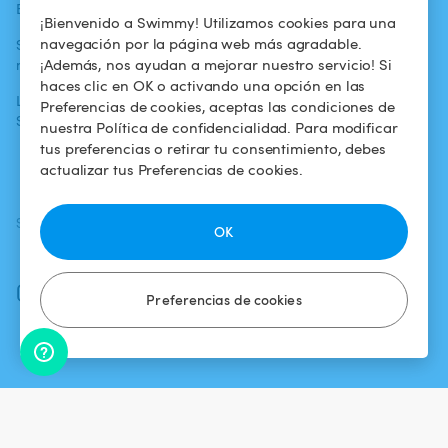
Blog
Para los bañistas
Centro de ayuda
¡Bienvenido a Swimmy! Utilizamos cookies para una
navegación por la página web más agradable.
Swimmy en los
Para los
Condiciones de
¡Además, nos ayudan a mejorar nuestro servicio! Si
medios
propietarios
uso
haces clic en OK o activando una opción en las
La aventura
Alquilar mi
Política de
Preferencias de cookies, aceptas las condiciones de
Swimmy
piscina
confidencialidad
nuestra Política de confidencialidad. Para modificar
tus preferencias o retirar tu consentimiento, debes
¿Cómo funciona?
Aviso legal
actualizar tus Preferencias de cookies.
SÍGUENOS
DESCARGAR LA APP
OK
Facebook
Instagram
Preferencias de cookies