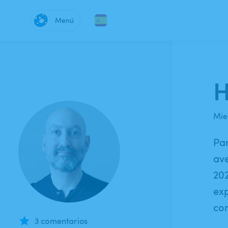
Menú
H
Mie
Par
ave
202
exp
con
3 comentarios