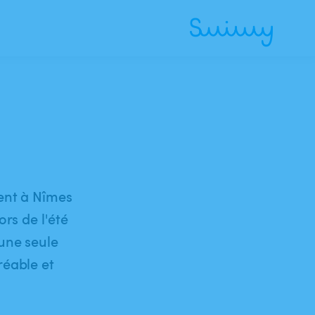
ment à Nîmes
rs de l'été
une seule
réable et