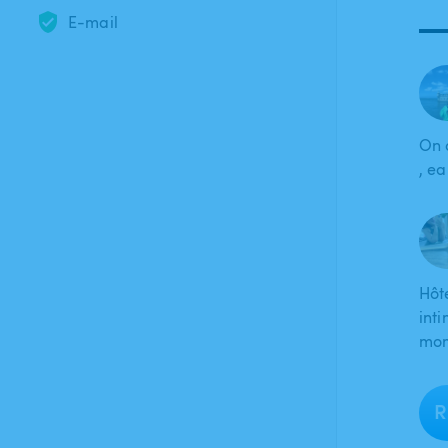
E-mail
On 
, e
Hôte
int
mom
R