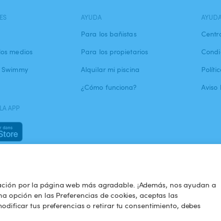
ES
AYUDA
AYUD
Para los bañistas
Centr
los medios
Para los propietarios
Condi
a Swimmy
Alquilar mi piscina
Políti
¿Cómo funciona?
Aviso 
LA APP
ación por la página web más agradable. ¡Además, nos ayudan a
na opción en las Preferencias de cookies, aceptas las
odificar tus preferencias o retirar tu consentimiento, debes