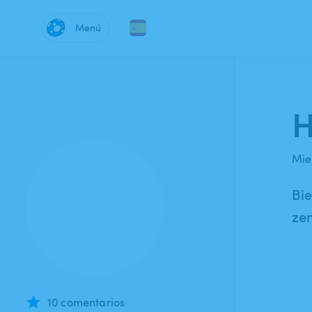
Menú
H
Mie
Bi
ze
10 comentarios