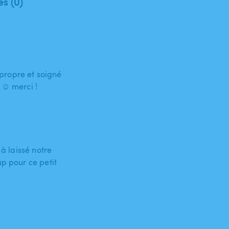
es (0)
propre et soigné
☺️ merci !
 à laissé notre
up pour ce petit