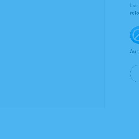
Les
ret
Au 