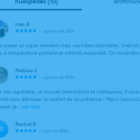
huéspedes (10)
anfitrion
Ines B
•
agosto de 2024
a passé un super moment chez ces hôtes adorables. Endroit 
au à température parfaite et intimité respectée. On reviendra 
Melissa C
•
agosto de 2024
 très agréable, un accueil bienveillant et chaleureux, il nous
imité sans délaisser le confort de sa présence ! Merci beauco
ent, je…
ver más
Rachid B
B
•
julio de 2024