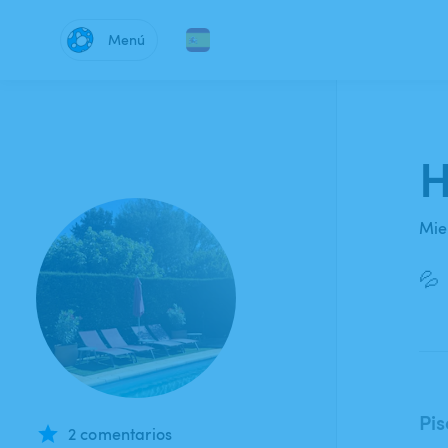
Menú
H
Mie
💦
Pis
2 comentarios