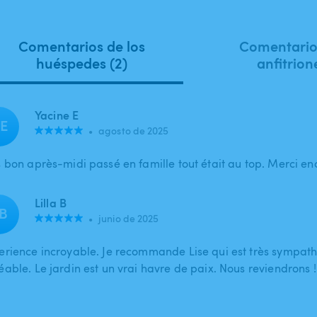
Comentarios de los
Comentarios
huéspedes (2)
anfitrion
Yacine E
E
•
agosto de 2025
s bon après-midi passé en famille tout était au top. Merci en
Lilla B
B
•
junio de 2025
erience incroyable. Je recommande Lise qui est très sympath
éable. Le jardin est un vrai havre de paix. Nous reviendrons !