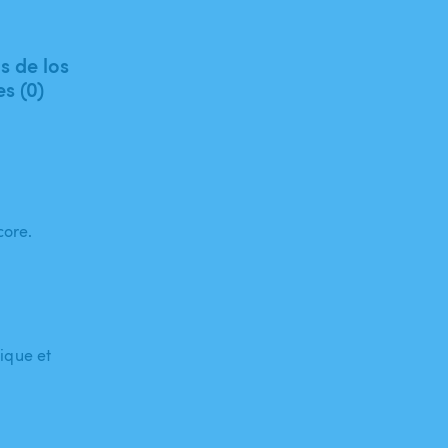
 de los
es (0)
core.
ique et