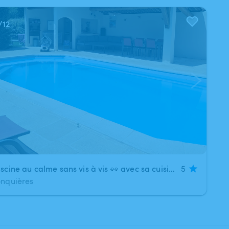
/
12
Piscine au calme sans vis à vis 👀 avec sa cuisine d’été 🌻 et son jardin 🪴
5
onquières