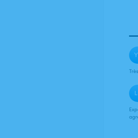
Y
Trè
L
Exp
agr