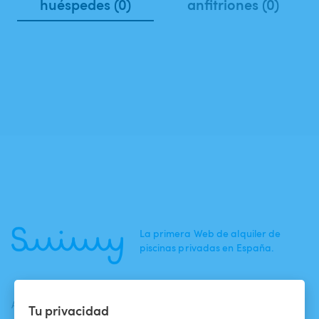
huéspedes (0)
anfitriones (0)
La primera Web de alquiler de
piscinas privadas en España.
ACTUALIDADES
AYUDA
AYUDA
Tu privacidad