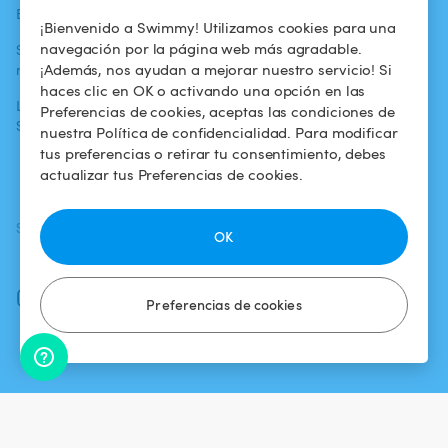
Blog
Para los bañistas
Centro de ayuda
¡Bienvenido a Swimmy! Utilizamos cookies para una
navegación por la página web más agradable.
Swimmy en los
Para los
Condiciones de
¡Además, nos ayudan a mejorar nuestro servicio! Si
medios
propietarios
uso
haces clic en OK o activando una opción en las
La aventura
Alquilar mi
Política de
Preferencias de cookies, aceptas las condiciones de
Swimmy
piscina
confidencialidad
nuestra Política de confidencialidad. Para modificar
tus preferencias o retirar tu consentimiento, debes
¿Cómo funciona?
Aviso legal
actualizar tus Preferencias de cookies.
SÍGUENOS
DESCARGAR LA APP
OK
Facebook
Instagram
Preferencias de cookies