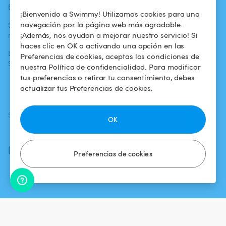
Blog
Para los bañistas
Centro de ayuda
¡Bienvenido a Swimmy! Utilizamos cookies para una
navegación por la página web más agradable.
Swimmy en los
Para los
Condiciones de
¡Además, nos ayudan a mejorar nuestro servicio! Si
medios
propietarios
uso
haces clic en OK o activando una opción en las
La aventura
Alquilar mi
Política de
Preferencias de cookies, aceptas las condiciones de
Swimmy
piscina
confidencialidad
nuestra Política de confidencialidad. Para modificar
tus preferencias o retirar tu consentimiento, debes
¿Cómo funciona?
Aviso legal
actualizar tus Preferencias de cookies.
SÍGUENOS
DESCARGAR LA APP
OK
Facebook
Instagram
Preferencias de cookies