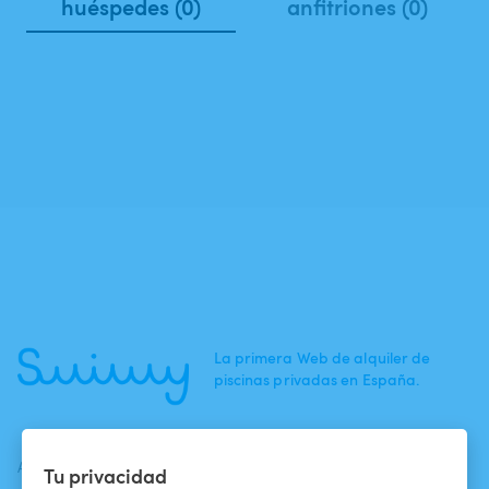
huéspedes (0)
anfitriones (0)
La primera Web de alquiler de
piscinas privadas en España.
ACTUALIDADES
AYUDA
AYUDA
Tu privacidad