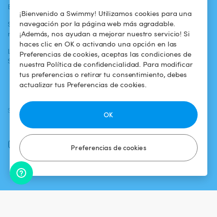
Blog
Para los bañistas
Centro de ayuda
¡Bienvenido a Swimmy! Utilizamos cookies para una
navegación por la página web más agradable.
Swimmy en los
Para los
Condiciones de
¡Además, nos ayudan a mejorar nuestro servicio! Si
medios
propietarios
uso
haces clic en OK o activando una opción en las
La aventura
Alquilar mi
Política de
Preferencias de cookies, aceptas las condiciones de
Swimmy
piscina
confidencialidad
nuestra Política de confidencialidad. Para modificar
tus preferencias o retirar tu consentimiento, debes
¿Cómo funciona?
Aviso legal
actualizar tus Preferencias de cookies.
SÍGUENOS
DESCARGAR LA APP
OK
Facebook
Instagram
Preferencias de cookies