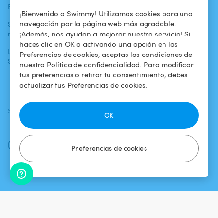
Blog
Para los bañistas
Centro de ayuda
¡Bienvenido a Swimmy! Utilizamos cookies para una
navegación por la página web más agradable.
Swimmy en los
Para los
Condiciones de
¡Además, nos ayudan a mejorar nuestro servicio! Si
medios
propietarios
uso
haces clic en OK o activando una opción en las
La aventura
Alquilar mi
Política de
Preferencias de cookies, aceptas las condiciones de
Swimmy
piscina
confidencialidad
nuestra Política de confidencialidad. Para modificar
tus preferencias o retirar tu consentimiento, debes
¿Cómo funciona?
Aviso legal
actualizar tus Preferencias de cookies.
SÍGUENOS
DESCARGAR LA APP
OK
Facebook
Instagram
Preferencias de cookies