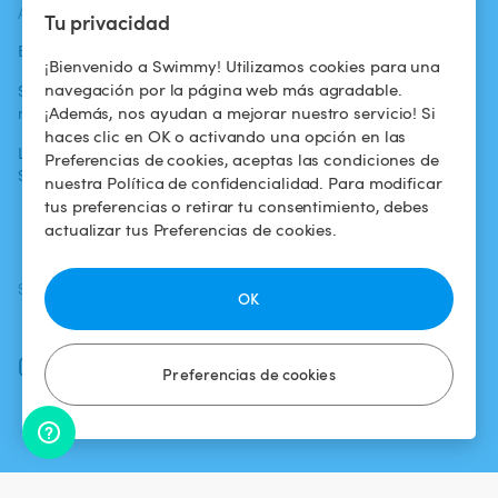
ACTUALIDADES
AYUDA
AYUDA
Tu privacidad
Blog
Para los bañistas
Centro de ayuda
¡Bienvenido a Swimmy! Utilizamos cookies para una
navegación por la página web más agradable.
Swimmy en los
Para los
Condiciones de
¡Además, nos ayudan a mejorar nuestro servicio! Si
medios
propietarios
uso
haces clic en OK o activando una opción en las
La aventura
Alquilar mi
Política de
Preferencias de cookies, aceptas las condiciones de
Swimmy
piscina
confidencialidad
nuestra Política de confidencialidad. Para modificar
tus preferencias o retirar tu consentimiento, debes
¿Cómo funciona?
Aviso legal
actualizar tus Preferencias de cookies.
SÍGUENOS
DESCARGAR LA APP
OK
Facebook
Instagram
Preferencias de cookies