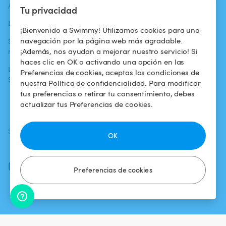
ACTUALIDADES
AYUDA
AYUDA
Tu privacidad
Blog
Para los bañistas
Centro de ayuda
¡Bienvenido a Swimmy! Utilizamos cookies para una
navegación por la página web más agradable.
Swimmy en los
Para los
Condiciones de
¡Además, nos ayudan a mejorar nuestro servicio! Si
medios
propietarios
uso
haces clic en OK o activando una opción en las
La aventura
Alquilar mi
Política de
Preferencias de cookies, aceptas las condiciones de
Swimmy
piscina
confidencialidad
nuestra Política de confidencialidad. Para modificar
tus preferencias o retirar tu consentimiento, debes
¿Cómo funciona?
Aviso legal
actualizar tus Preferencias de cookies.
SÍGUENOS
DESCARGAR LA APP
OK
Facebook
Instagram
Preferencias de cookies