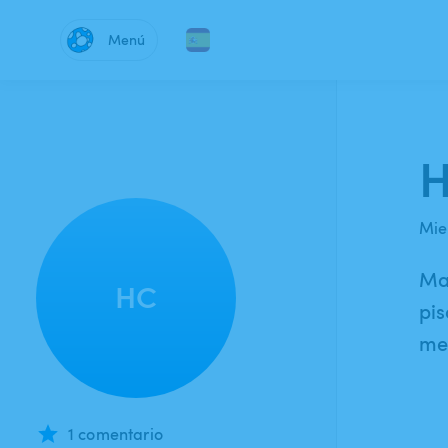
Menú
H
Mie
Mam
HC
pis
mes
1 comentario