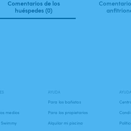
Comentarios de los
Comentarios
huéspedes (0)
anfitrion
ES
AYUDA
AYUD
Para los bañistas
Centr
los medios
Para los propietarios
Condi
a Swimmy
Alquilar mi piscina
Políti