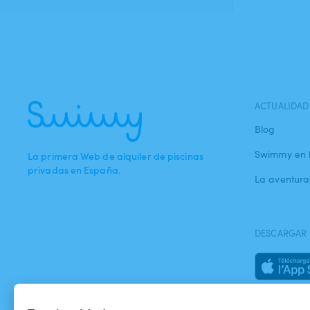
ACTUALIDAD
Blog
Swimmy en 
La primera Web de alquiler de piscinas
privadas en España.
La aventur
DESCARGAR 