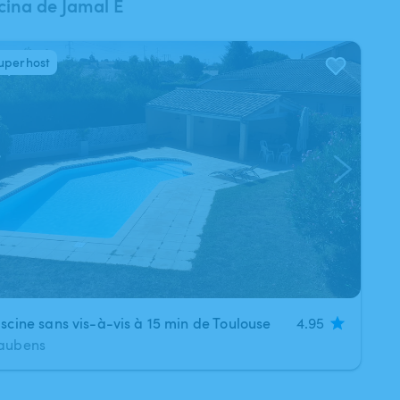
cina de Jamal E
uperhost
/
4
iscine sans vis-à-vis à 15 min de Toulouse
4.95
aubens