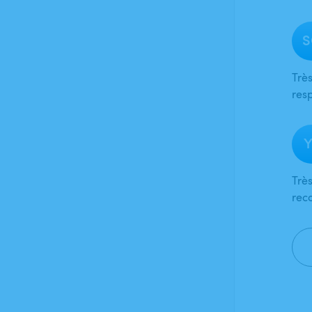
S
Très
res
Y
Trè
rec