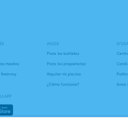
ES
AYUDA
AYUD
Para los bañistas
Centr
los medios
Para los propietarios
Condi
a Swimmy
Alquilar mi piscina
Políti
¿Cómo funciona?
Aviso 
LA APP