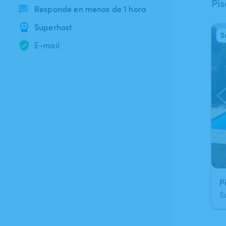
Pis
Responde en menos de 1 hora
Superhost
S
1
E-mail
P
S