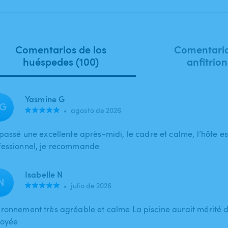
Comentarios de los
Comentario
huéspedes (100)
anfitrion
Yasmine G
G
•
agosto de 2026
i passé une excellente après-midi, le cadre et calme, l’hôte e
fessionnel, je recommande
Isabelle N
N
•
julio de 2026
ironnement très agréable et calme La piscine aurait mérité d
toyée