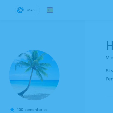
Menú
H
Mie
Si 
l'e
100 comentarios