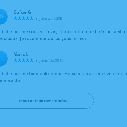
Safae G
G
•
julio de 2026
 belle piscine sans vis à vis, le propriétaire est très accueillan
pectueux. Je recommande les yeux fermés
Yanis L
L
•
junio de 2026
s belle piscine bien entretenue. Personne très réactive et res
ommande !
Mostrar más comentarios