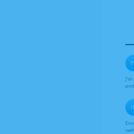
Y
J’a
pro
I
Env
net