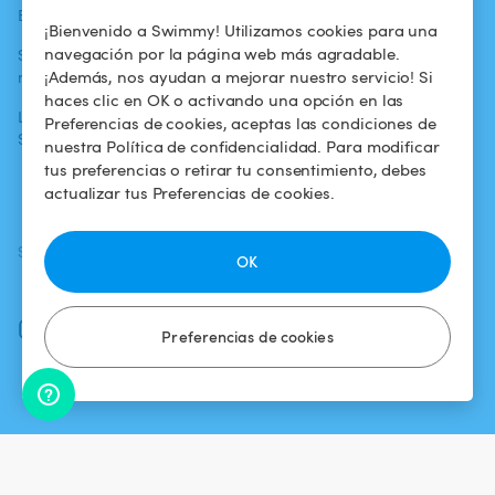
Blog
Para los bañistas
Centro de ayuda
¡Bienvenido a Swimmy! Utilizamos cookies para una
navegación por la página web más agradable.
Swimmy en los
Para los
Condiciones de
¡Además, nos ayudan a mejorar nuestro servicio! Si
medios
propietarios
uso
haces clic en OK o activando una opción en las
La aventura
Alquilar mi
Política de
Preferencias de cookies, aceptas las condiciones de
Swimmy
piscina
confidencialidad
nuestra Política de confidencialidad. Para modificar
tus preferencias o retirar tu consentimiento, debes
¿Cómo funciona?
Aviso legal
actualizar tus Preferencias de cookies.
SÍGUENOS
DESCARGAR LA APP
OK
Facebook
Instagram
Preferencias de cookies