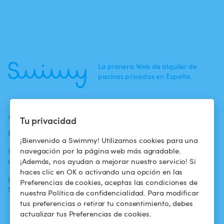
La primera Web de alquiler de
piscinas privadas en España.
ACTUALIDADES
AYUDA
AYUDA
Tu privacidad
Blog
Para los bañistas
Centro de ayuda
¡Bienvenido a Swimmy! Utilizamos cookies para una
navegación por la página web más agradable.
Swimmy en los
Para los
Condiciones de
¡Además, nos ayudan a mejorar nuestro servicio! Si
medios
propietarios
uso
haces clic en OK o activando una opción en las
La aventura
Alquilar mi
Política de
Preferencias de cookies, aceptas las condiciones de
Swimmy
piscina
confidencialidad
nuestra Política de confidencialidad. Para modificar
tus preferencias o retirar tu consentimiento, debes
¿Cómo funciona?
Aviso legal
actualizar tus Preferencias de cookies.