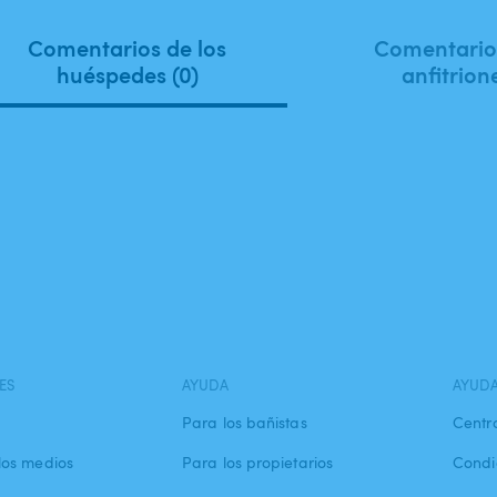
Comentarios de los
Comentarios
huéspedes (0)
anfitrion
ES
AYUDA
AYUD
Para los bañistas
Centr
los medios
Para los propietarios
Condi