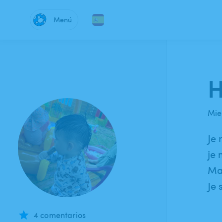
Menú
H
Mie
Je 
je 
Mam
Je 
4 comentarios