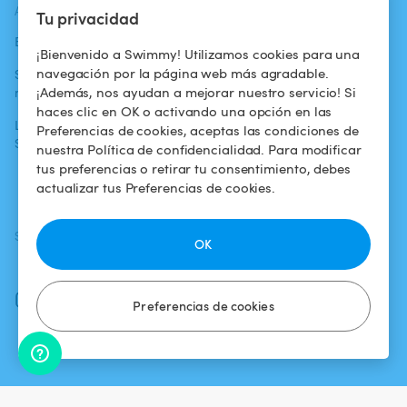
ACTUALIDADES
AYUDA
AYUDA
Tu privacidad
Blog
Para los bañistas
Centro de ayuda
¡Bienvenido a Swimmy! Utilizamos cookies para una
navegación por la página web más agradable.
Swimmy en los
Para los
Condiciones de
¡Además, nos ayudan a mejorar nuestro servicio! Si
medios
propietarios
uso
haces clic en OK o activando una opción en las
La aventura
Alquilar mi
Política de
Preferencias de cookies, aceptas las condiciones de
Swimmy
piscina
confidencialidad
nuestra Política de confidencialidad. Para modificar
tus preferencias o retirar tu consentimiento, debes
¿Cómo funciona?
Aviso legal
actualizar tus Preferencias de cookies.
SÍGUENOS
DESCARGAR LA APP
OK
Facebook
Instagram
Preferencias de cookies