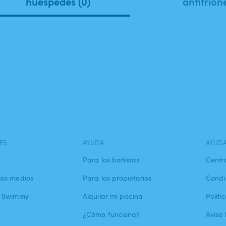
huéspedes (0)
anfitrion
ES
AYUDA
AYUD
Para los bañistas
Centr
los medios
Para los propietarios
Condi
a Swimmy
Alquilar mi piscina
Políti
¿Cómo funciona?
Aviso 