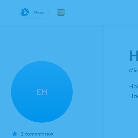
Menú
H
Mie
Hol
EH
Hag
2 comentarios