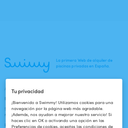
La primera Web de alquiler de
piscinas privadas en España.
ACTUALIDADES
AYUDA
AYUDA
Tu privacidad
Blog
Para los bañistas
Centro de ayuda
¡Bienvenido a Swimmy! Utilizamos cookies para una
navegación por la página web más agradable.
Swimmy en los
Para los
Condiciones de
¡Además, nos ayudan a mejorar nuestro servicio! Si
medios
propietarios
uso
haces clic en OK o activando una opción en las
La aventura
Alquilar mi
Política de
Preferencias de cookies, aceptas las condiciones de